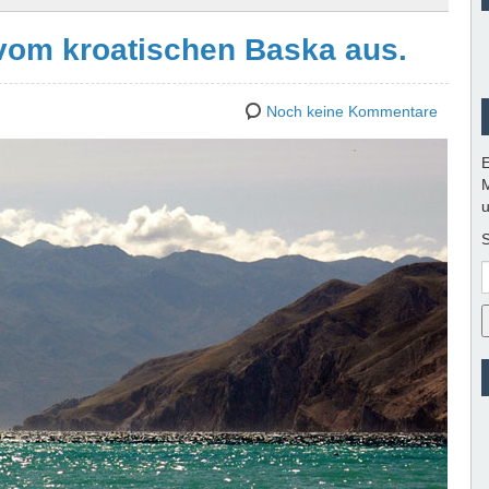
 vom kroatischen Baska aus.
Noch keine Kommentare
E
M
u
S
E
M
A