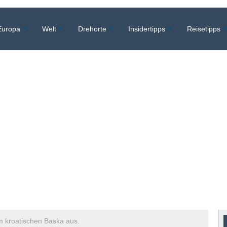
Europa
Welt
Drehorte
Insidertipps
Reisetipps
om kroatischen Baska aus.