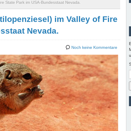
f Fire State Park im USA-Bundesstaat Nevada.
ilopenziesel) im Valley of Fire
sstaat Nevada.
E
Noch keine Kommentare
M
u
S
E
M
A