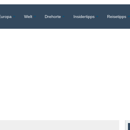
Europa
Welt
Drehorte
Insidertipps
Reisetipps