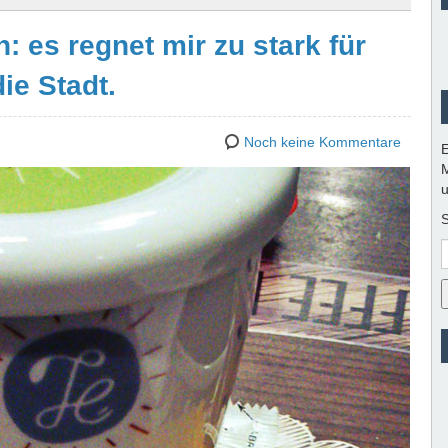
: es regnet mir zu stark für
ie Stadt.
Noch keine Kommentare
E
M
u
S
E
M
A