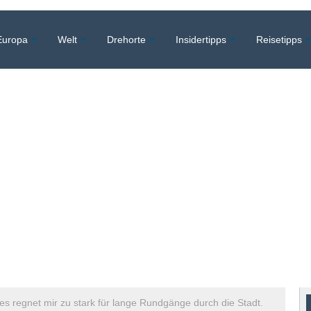
Europa
Welt
Drehorte
Insidertipps
Reisetipps
 es regnet mir zu stark für lange Rundgänge durch die Stadt.