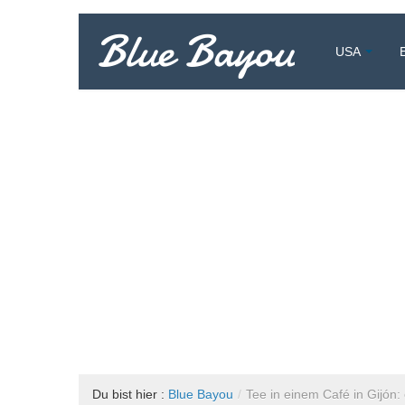
Blue Bayou
USA
Vollzeitreisend um die Welt
Du bist hier :
Blue Bayou
/
Tee in einem Café in Gijón: