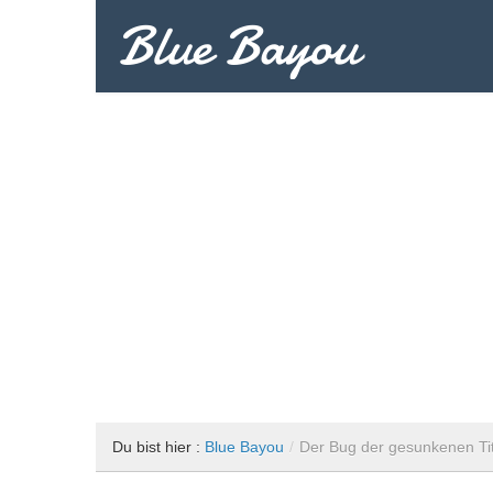
Blue Bayou
Vollzeitreisend um die Welt
USA
Europa
Welt
Drehorte
Insidertipps
Reisetipps
Du bist hier :
Blue Bayou
/
Der Bug der gesunkenen Tit