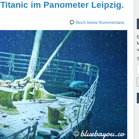
Titanic im Panometer Leipzig.
Noch keine Kommentare
E
M
u
S
E
M
A