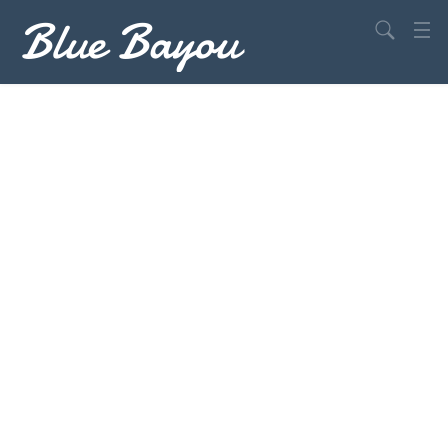
Blue Bayou
Search
USA
Europa
Welt
Drehorte
Insidertipps
Reisetipps