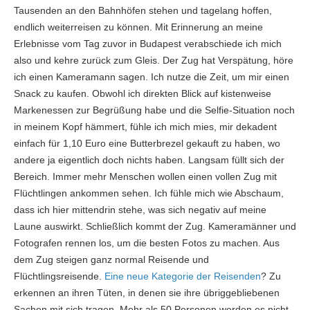
Tausenden an den Bahnhöfen stehen und tagelang hoffen,
endlich weiterreisen zu können. Mit Erinnerung an meine
Erlebnisse vom Tag zuvor in Budapest verabschiede ich mich
also und kehre zurück zum Gleis. Der Zug hat Verspätung, höre
ich einen Kameramann sagen. Ich nutze die Zeit, um mir einen
Snack zu kaufen. Obwohl ich direkten Blick auf kistenweise
Markenessen zur Begrüßung habe und die Selfie-Situation noch
in meinem Kopf hämmert, fühle ich mich mies, mir dekadent
einfach für 1,10 Euro eine Butterbrezel gekauft zu haben, wo
andere ja eigentlich doch nichts haben. Langsam füllt sich der
Bereich. Immer mehr Menschen wollen einen vollen Zug mit
Flüchtlingen ankommen sehen. Ich fühle mich wie Abschaum,
dass ich hier mittendrin stehe, was sich negativ auf meine
Laune auswirkt. Schließlich kommt der Zug. Kameramänner und
Fotografen rennen los, um die besten Fotos zu machen. Aus
dem Zug steigen ganz normal Reisende und
Flüchtlingsreisende.
Eine neue Kategorie der Reisenden
? Zu
erkennen an ihren Tüten, in denen sie ihre übriggebliebenen
Sachen mit sich tragen. Mehr als 50 Personen werden es nicht