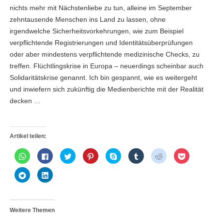
nichts mehr mit Nächstenliebe zu tun, alleine im September
zehntausende Menschen ins Land zu lassen, ohne
irgendwelche Sicherheitsvorkehrungen, wie zum Beispiel
verpflichtende Registrierungen und Identitätsüberprüfungen
oder aber mindestens verpflichtende medizinische Checks, zu
treffen. Flüchtlingskrise in Europa – neuerdings scheinbar auch
Solidaritätskrise genannt. Ich bin gespannt, wie es weitergeht
und inwiefern sich zukünftig die Medienberichte mit der Realität
decken …
Artikel teilen:
K
K
K
K
K
K
K
K
l
l
l
l
l
l
l
l
i
i
i
i
i
i
i
i
c
c
c
c
c
c
c
c
K
K
k
k
k
k
k
k
k
k
l
l
e
,
,
,
e
,
,
,
i
i
n
u
u
u
n
u
u
u
c
c
,
m
m
m
,
m
m
m
k
k
u
a
ü
a
u
a
a
a
e
,
m
u
b
u
m
u
u
u
n
u
Weitere Themen
a
f
e
f
i
f
f
f
,
m