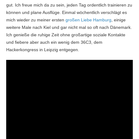
gut. Ich freue mich da zu sein, jeden Tag ordentlich trainieren zu
können und plane Ausflüge. Einmal wöchentlich verschlägt es
mich wieder zu meiner ersten
großen Liebe Hamburg
, einige
weitere Male nach Kiel und gar nicht mal so oft nach Dänemark.
Ich genieße die ruhige Zeit ohne großartige soziale Kontakte
und fiebere aber auch ein wenig dem 36C3, dem
Hackerkongress in Leipzig entgegen.