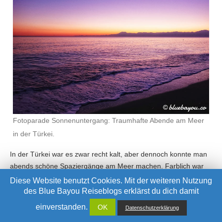
Fotoparade Sonnenuntergang: Traumhafte Abende am Meer
in der Türkei.
In der Türkei war es zwar recht kalt, aber dennoch konnte man
abends schöne Spaziergänge am Meer machen. Farblich war
das in jedem Fall lohnend, wie hier lila-rot.
Diese Website benutzt Cookies. Mit der weiteren Nutzung
des Blue Bayou Reiseblogs erklärst du dich damit
einverstanden.
OK
Datenschutzerklärung