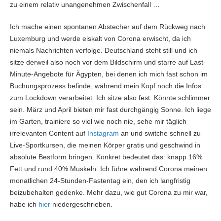
zu einem relativ unangenehmen Zwischenfall …
Ich mache einen spontanen Abstecher auf dem Rückweg nach
Luxemburg und werde eiskalt von Corona erwischt, da ich
niemals Nachrichten verfolge. Deutschland steht still und ich
sitze derweil also noch vor dem Bildschirm und starre auf Last-
Minute-Angebote für Ägypten, bei denen ich mich fast schon im
Buchungsprozess befinde, während mein Kopf noch die Infos
zum Lockdown verarbeitet. Ich sitze also fest. Könnte schlimmer
sein. März und April bieten mir fast durchgängig Sonne. Ich liege
im Garten, trainiere so viel wie noch nie, sehe mir täglich
irrelevanten Content auf
Instagram
an und switche schnell zu
Live-Sportkursen, die meinen Körper gratis und geschwind in
absolute Bestform bringen. Konkret bedeutet das: knapp 16%
Fett und rund 40% Muskeln. Ich führe während Corona meinen
monatlichen 24-Stunden-Fastentag ein, den ich langfristig
beizubehalten gedenke. Mehr dazu, wie gut Corona zu mir war,
habe ich
hier
niedergeschrieben.