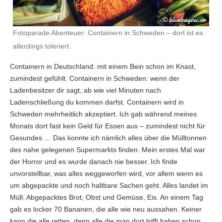
Fotoparade Abenteuer: Containern in Schweden – dort ist es
allerdings toleriert.
Containern in Deutschland: mit einem Bein schon im Knast,
zumindest gefühlt. Containern in Schweden: wenn der
Ladenbesitzer dir sagt, ab wie viel Minuten nach
Ladenschließung du kommen darfst. Containern wird in
Schweden mehrheitlich akzeptiert. Ich gab während meines
Monats dort fast kein Geld für Essen aus – zumindest nicht für
Gesundes … Das konnte ich nämlich alles über die Mülltonnen
des nahe gelegenen Supermarkts finden. Mein erstes Mal war
der Horror und es wurde danach nie besser. Ich finde
unvorstellbar, was alles weggeworfen wird, vor allem wenn es
um abgepackte und noch haltbare Sachen geht. Alles landet im
Müll. Abgepacktes Brot, Obst und Gemüse, Eis. An einem Tag
gab es locker 70 Bananen, die alle wie neu aussahen. Keiner
kann die alle retten, denn alle die man dort trifft haben schon