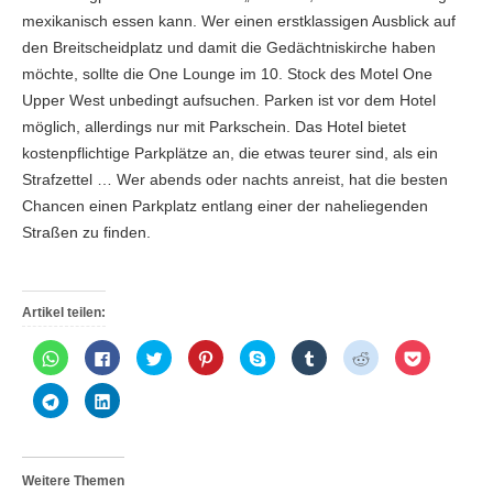
mexikanisch essen kann. Wer einen erstklassigen Ausblick auf
den Breitscheidplatz und damit die Gedächtniskirche haben
möchte, sollte die One Lounge im 10. Stock des Motel One
Upper West unbedingt aufsuchen. Parken ist vor dem Hotel
möglich, allerdings nur mit Parkschein. Das Hotel bietet
kostenpflichtige Parkplätze an, die etwas teurer sind, als ein
Strafzettel … Wer abends oder nachts anreist, hat die besten
Chancen einen Parkplatz entlang einer der naheliegenden
Straßen zu finden.
Artikel teilen:
K
K
K
K
K
K
K
K
l
l
l
l
l
l
l
l
i
i
i
i
i
i
i
i
c
c
c
c
c
c
c
c
K
K
k
k
k
k
k
k
k
k
l
l
e
,
,
,
e
,
,
,
i
i
n
u
u
u
n
u
u
u
c
c
,
m
m
m
,
m
m
m
k
k
u
a
ü
a
u
a
a
a
e
,
m
u
b
u
m
u
u
u
n
u
Weitere Themen
a
f
e
f
i
f
f
f
,
m