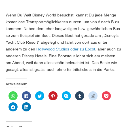
Wenn Du Walt Disney World besuchst, kannst Du jede Menge
kostenlose Transportmöglichkeiten nutzen, um von A nach B zu
kommen. Neben dem eher langweiligen bzw. gewöhnlichen Bus
so zum Beispiel ein Boot. Dieses Boot hat gerade am „Disney’s
Yacht Club Resort“ abgelegt und fährt von dort aus unter
anderem zu den
Hollywood Studios oder zu Epcot
, aber auch zu
anderen Disney Hotels. Eine Bootstour lohnt sich am meisten
am Abend, weil dann alles schön beleuchtet ist. Das Beste wie
gesagt: alles ist gratis, auch ohne Eintrittstickets in die Parks.
Artikel teilen:
K
K
K
K
K
K
K
K
l
l
l
l
l
l
l
l
i
i
i
i
i
i
i
i
c
c
c
c
c
c
c
c
K
K
k
k
k
k
k
k
k
k
l
l
e
,
,
,
e
,
,
,
i
i
n
u
u
u
n
u
u
u
c
c
,
m
m
m
,
m
m
m
k
k
u
a
ü
a
u
a
a
a
e
,
m
u
b
u
m
u
u
u
n
u