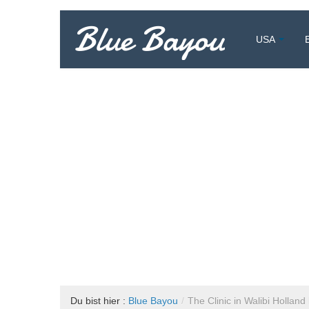
Blue Bayou
USA
Vollzeitreisend um die Welt
Du bist hier :
Blue Bayou
/
The Clinic in Walibi Holland