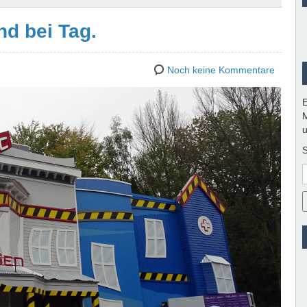
nd bei Tag.
Noch keine Kommentare
E
M
u
S
E
M
A