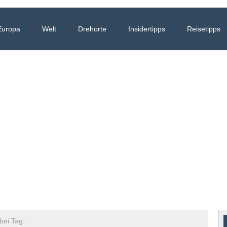
Europa
Welt
Drehorte
Insidertipps
Reisetipps
 bei Tag.