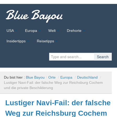
Blue Bayou
USA
Europa
Welt
Drehorte
Insidertipps
Reisetipps
Search
Du bist hier :
Blue Bayou
/
Orte
/
Europa
/
Deutschland
/
Lustiger Navi-Fail: der falsche Weg zur Reichsburg Cochem
und die private Beschilderung
Lustiger Navi-Fail: der falsche
Weg zur Reichsburg Cochem