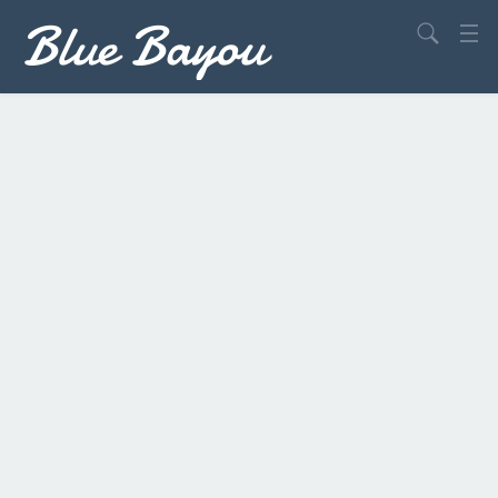
Blue Bayou
Search
USA
Europa
Welt
Drehorte
Insidertipps
Reisetipps