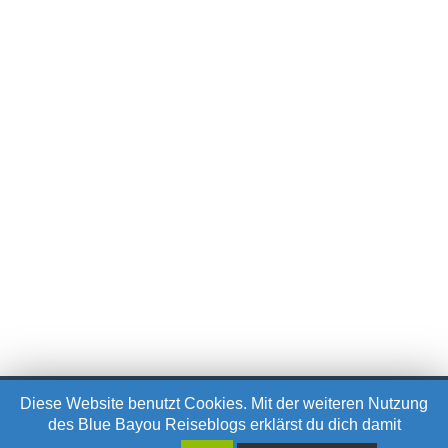
©
Blue Bayou
– All Rights Reserved.
Impressum
Diese Website benutzt Cookies. Mit der weiteren Nutzung
des Blue Bayou Reiseblogs erklärst du dich damit
About
Kooperationen
Bereiste Orte
YouTube
English