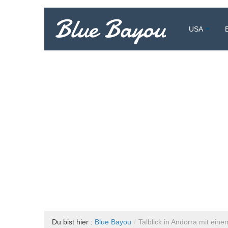
Blue Bayou
USA
Vollzeitreisend um die Welt
Du bist hier :
Blue Bayou
/
Talblick in Andorra mit eine