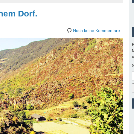
inem Dorf.
Noch keine Kommentare
E
M
u
S
E
M
A