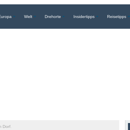
Europa
Welt
Drehorte
Insidertipps
Reisetipps
m Dorf.