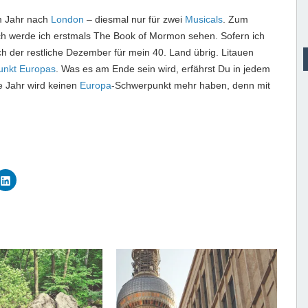
m Jahr nach
London
– diesmal nur für zwei
Musicals
. Zum
h werde ich erstmals The Book of Mormon sehen. Sofern ich
ch der restliche Dezember für mein 40. Land übrig. Litauen
punkt Europas
. Was es am Ende sein wird, erfährst Du in jedem
e Jahr wird keinen
Europa
-Schwerpunkt mehr haben, denn mit
K
l
i
c
k
,
u
m
a
u
f
L
i
n
k
e