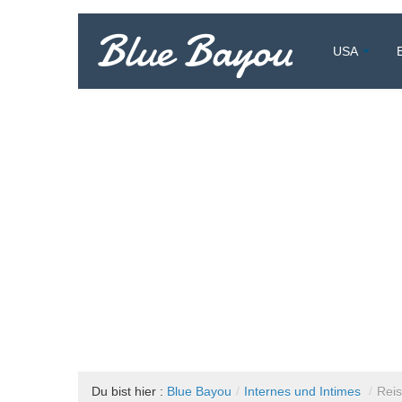
Blue Bayou
USA
Vollzeitreisend um die Welt
Du bist hier :
Blue Bayou
/
Internes und Intimes
/
Reis