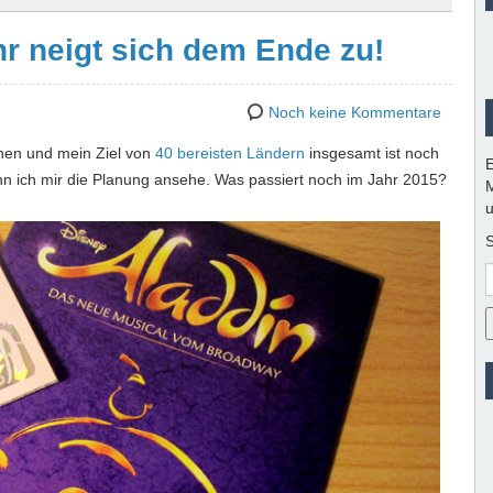
r neigt sich dem Ende zu!
Noch keine Kommentare
chen und mein Ziel von
40 bereisten Ländern
insgesamt ist noch
E
 wenn ich mir die Planung ansehe. Was passiert noch im Jahr 2015?
M
u
S
E
M
A