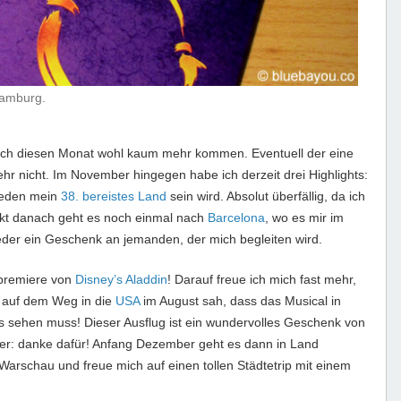
 Hamburg.
e ich diesen Monat wohl kaum mehr kommen. Eventuell der eine
hr nicht. Im November hingegen habe ich derzeit drei Highlights:
hweden mein
38. bereistes Land
sein wird. Absolut überfällig, da ich
ekt danach geht es noch einmal nach
Barcelona
, wo es mir im
 wieder ein Geschenk an jemanden, der mich begleiten wird.
premiere von
Disney’s Aladdin
! Darauf freue ich mich fast mehr,
ch auf dem Weg in die
USA
im August sah, dass das Musical in
as sehen muss! Dieser Ausflug ist ein wundervolles Geschenk von
ber: danke dafür! Anfang Dezember geht es dann in Land
 Warschau und freue mich auf einen tollen Städtetrip mit einem