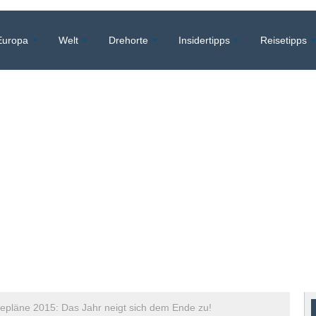
Europa
Welt
Drehorte
Insidertipps
Reisetipps
epläne 2015: Das Jahr neigt sich dem Ende zu!