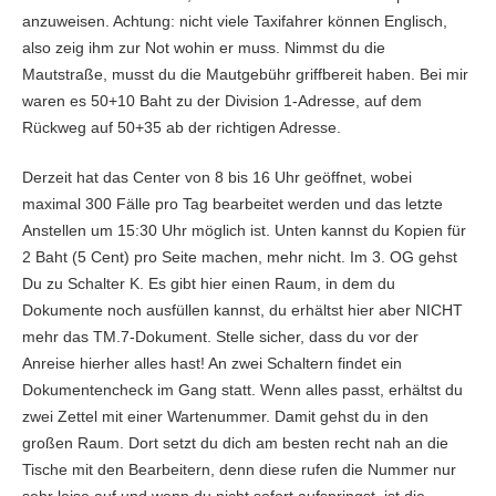
anzuweisen. Achtung: nicht viele Taxifahrer können Englisch,
also zeig ihm zur Not wohin er muss. Nimmst du die
Mautstraße, musst du die Mautgebühr griffbereit haben. Bei mir
waren es 50+10 Baht zu der Division 1-Adresse, auf dem
Rückweg auf 50+35 ab der richtigen Adresse.
Derzeit hat das Center von 8 bis 16 Uhr geöffnet, wobei
maximal 300 Fälle pro Tag bearbeitet werden und das letzte
Anstellen um 15:30 Uhr möglich ist. Unten kannst du Kopien für
2 Baht (5 Cent) pro Seite machen, mehr nicht. Im 3. OG gehst
Du zu Schalter K. Es gibt hier einen Raum, in dem du
Dokumente noch ausfüllen kannst, du erhältst hier aber NICHT
mehr das TM.7-Dokument. Stelle sicher, dass du vor der
Anreise hierher alles hast! An zwei Schaltern findet ein
Dokumentencheck im Gang statt. Wenn alles passt, erhältst du
zwei Zettel mit einer Wartenummer. Damit gehst du in den
großen Raum. Dort setzt du dich am besten recht nah an die
Tische mit den Bearbeitern, denn diese rufen die Nummer nur
sehr leise auf und wenn du nicht sofort aufspringst, ist die