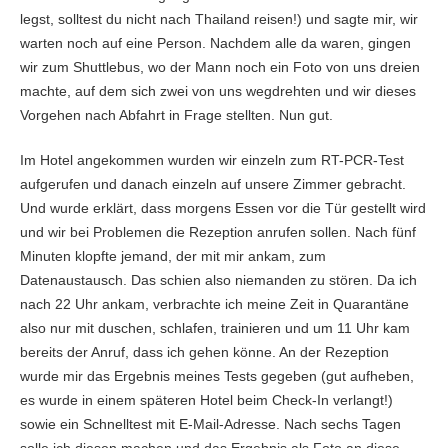
legst, solltest du nicht nach Thailand reisen!) und sagte mir, wir
warten noch auf eine Person. Nachdem alle da waren, gingen
wir zum Shuttlebus, wo der Mann noch ein Foto von uns dreien
machte, auf dem sich zwei von uns wegdrehten und wir dieses
Vorgehen nach Abfahrt in Frage stellten. Nun gut.
Im Hotel angekommen wurden wir einzeln zum RT-PCR-Test
aufgerufen und danach einzeln auf unsere Zimmer gebracht.
Und wurde erklärt, dass morgens Essen vor die Tür gestellt wird
und wir bei Problemen die Rezeption anrufen sollen. Nach fünf
Minuten klopfte jemand, der mit mir ankam, zum
Datenaustausch. Das schien also niemanden zu stören. Da ich
nach 22 Uhr ankam, verbrachte ich meine Zeit in Quarantäne
also nur mit duschen, schlafen, trainieren und um 11 Uhr kam
bereits der Anruf, dass ich gehen könne. An der Rezeption
wurde mir das Ergebnis meines Tests gegeben (gut aufheben,
es wurde in einem späteren Hotel beim Check-In verlangt!)
sowie ein Schnelltest mit E-Mail-Adresse. Nach sechs Tagen
solle ich diesen machen und das Ergebnis als Foto an diese