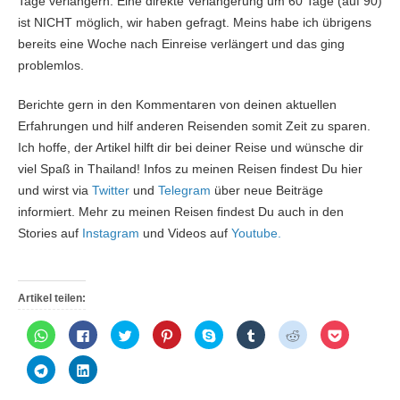
Tage verlängern. Eine direkte Verlängerung um 60 Tage (auf 90)
ist NICHT möglich, wir haben gefragt. Meins habe ich übrigens
bereits eine Woche nach Einreise verlängert und das ging
problemlos.
Berichte gern in den Kommentaren von deinen aktuellen
Erfahrungen und hilf anderen Reisenden somit Zeit zu sparen.
Ich hoffe, der Artikel hilft dir bei deiner Reise und wünsche dir
viel Spaß in Thailand! Infos zu meinen Reisen findest Du hier
und wirst via
Twitter
und
Telegram
über neue Beiträge
informiert. Mehr zu meinen Reisen findest Du auch in den
Stories auf
Instagram
und Videos auf
Youtube.
Artikel teilen:
K
K
K
K
K
K
K
K
l
l
l
l
l
l
l
l
i
i
i
i
i
i
i
i
c
c
c
c
c
c
c
c
K
K
k
k
k
k
k
k
k
k
l
l
e
,
,
,
e
,
,
,
i
i
n
u
u
u
n
u
u
u
c
c