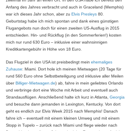
Anfang des Jahres verbracht und auch in Graceland (Memphis)
war ich dieses Jahr schon, aber zu
Elvis Presleys
80.
Geburtstag habe ich mich spontan und dank eines günstigen
Flugangebots nun doch für einen zweiten US-Ausflug in 2015
entschieden. Hin- und Rückflug (in den Sommerferien!) kosten
mich nur rund 630 Euro – inklusive einer wahnsinnigen
Kreditkartengebühr in Höhe von 18 Euro.
Das Flugziel in den USA ist preisbedingt mein
ehemaliges
Zuhause
: Miami. Dort hole ich meinen Mietwagen (20 Tage für
rund 560 Euro ohne Selbstbeteiligung und inklusive aller Meilen
über
Billiger-Mietwagen.de
) ab, fahre in mein geliebtes Orlando
und verbringe dort eine Woche mit Arbeit und eventuell auch
Strandausflügen. Anschließend halte ich kurz in Atlanta,
Georgia
und besuche dann jemanden in Lexington, Kentucky. Von dort
geht es endlich zur Elvis Week 2015 nach Memphis! Danach
fahre ich – eventuell mit einem kleinen Umweg und mit einem
Stopp in Tupelo – zurück nach Miami und fliege wieder nach